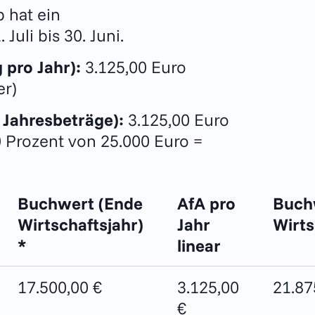
b hat ein
Juli bis 30. Juni.
 pro Jahr):
3.125,00 Euro
er)
 Jahresbeträge):
3.125,00 Euro
0 Prozent von 25.000 Euro =
Buchwert
(Ende
AfA pro
Buch
Wirtschaftsjahr)
Jahr
Wirts
*
linear
17.500,00 €
3.125,00
21.87
€